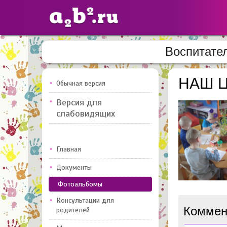
Воспитате
Сайты
педагогов
НАШ 
Обычная версия
Версия для
Добавлено — 10947
Добавлен
слабовидящих
Главная
Документы
Фотоальбомы
Консультации для
Коммен
родителей