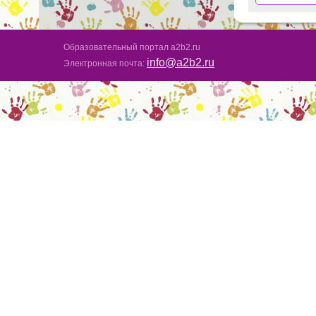
Образовательный портал a2b2.ru
info@a2b2.ru
Электронная почта: